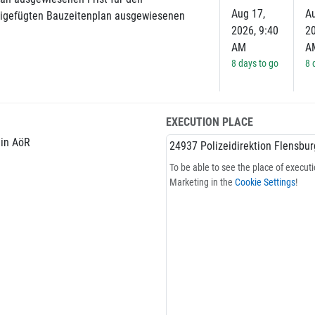
Aug 17,
Au
beigefügten Bauzeitenplan ausgewiesenen
2026, 9:40
20
AM
A
8 days to go
8 
EXECUTION PLACE
in AöR
24937 Polizeidirektion Flensbu
To be able to see the place of execut
Marketing in the
Cookie Settings
!