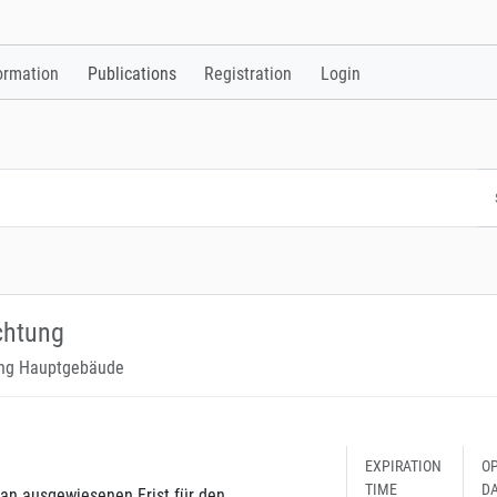
ormation
Publications
Registration
Login
chtung
ung Hauptgebäude
EXPIRATION
O
TIME
D
an ausgewiesenen Frist für den