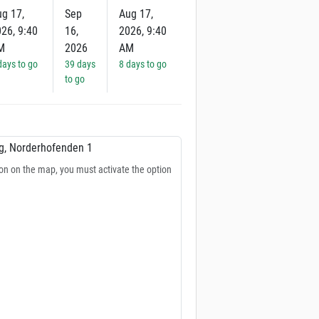
g 17,
Sep
Aug 17,
26, 9:40
16,
2026, 9:40
M
2026
AM
days to go
39 days
8 days to go
to go
rg, Norderhofenden 1
ion on the map, you must activate the option