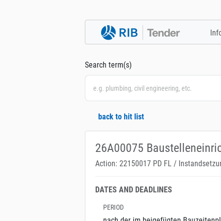
Inf
Search term(s)
back to hit list
26A00075 Baustelleneinri
Action: 22150017 PD FL / Instandsetz
DATES AND DEADLINES
PERIOD
nach der im beigefügten Bauzeitenpl