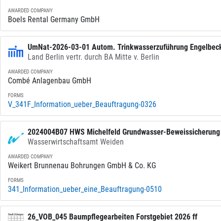
AWARDED COMPANY
Boels Rental Germany GmbH
UmNat-2026-03-01 Autom. Trinkwasserzuführung Engelbec
Land Berlin vertr. durch BA Mitte v. Berlin
AWARDED COMPANY
Combé Anlagenbau GmbH
FORMS
V_341F_Information_ueber_Beauftragung-0326
2024004B07 HWS Michelfeld Grundwasser-Beweissicherung 
Wasserwirtschaftsamt Weiden
Bohrungen
AWARDED COMPANY
Weikert Brunnenau Bohrungen GmbH & Co. KG
FORMS
341_Information_ueber_eine_Beauftragung-0510
26_VOB_045 Baumpflegearbeiten Forstgebiet 2026 ff