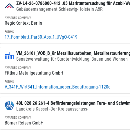
ZV-L4-26-0786000-412 .03 Marktuntersuchung für Azubi-W
Gebäudemanagement Schleswig-Holstein AöR
AWARDED COMPANY
RegioKontext Berlin
FORMS
17_Formblatt_Par30_Abs_1_UVgO-0419
VM_26101_VOB_B_Kr Metallbauarbeiten, Metallrestaurierun
Senatsverwaltung für Stadtentwicklung, Bauen und Wohnen
AWARDED COMPANY
Fittkau Metallgestaltung GmbH
FORMS
V_341F_Wirt341_Information_ueber_Beauftragung-1120c
40L 028 26 261-4 Beförderungsleistungen Turn- und Schwim
Landkreis Kassel -Der Kreisausschuss-
Schuljahr 2026_2027.
AWARDED COMPANY
Börner Reisen GmbH