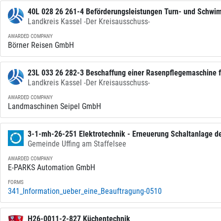
40L 028 26 261-4 Beförderungsleistungen Turn- und Schwim
Landkreis Kassel -Der Kreisausschuss-
Schuljahr 2026_2027.
AWARDED COMPANY
Börner Reisen GmbH
23L 033 26 282-3 Beschaffung einer Rasenpflegemaschine f
Landkreis Kassel -Der Kreisausschuss-
gemäß UVgO
AWARDED COMPANY
Landmaschinen Seipel GmbH
3-1-mh-26-251 Elektrotechnik - Erneuerung Schaltanlage de
Gemeinde Uffing am Staffelsee
AWARDED COMPANY
E-PARKS Automation GmbH
FORMS
341_Information_ueber_eine_Beauftragung-0510
H26-0011-2-827 Küchentechnik