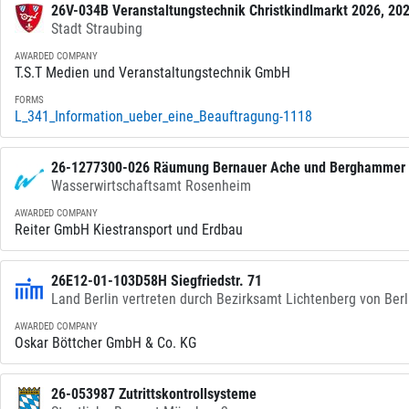
26V-034B Veranstaltungstechnik Christkindlmarkt 2026, 20
Stadt Straubing
AWARDED COMPANY
T.S.T Medien und Veranstaltungstechnik GmbH
FORMS
L_341_Information_ueber_eine_Beauftragung-1118
26-1277300-026 Räumung Bernauer Ache und Berghammer
Wasserwirtschaftsamt Rosenheim
AWARDED COMPANY
Reiter GmbH Kiestransport und Erdbau
26E12-01-103D58H Siegfriedstr. 71
Land Berlin vertreten durch Bezirksamt Lichtenberg von Ber
AWARDED COMPANY
Oskar Böttcher GmbH & Co. KG
26-053987 Zutrittskontrollsysteme