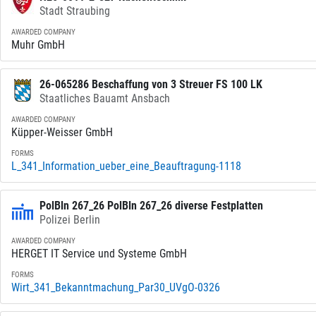
Stadt Straubing
AWARDED COMPANY
Muhr GmbH
26-065286 Beschaffung von 3 Streuer FS 100 LK
Staatliches Bauamt Ansbach
AWARDED COMPANY
Küpper-Weisser GmbH
FORMS
L_341_Information_ueber_eine_Beauftragung-1118
PolBln 267_26 PolBln 267_26 diverse Festplatten
Polizei Berlin
AWARDED COMPANY
HERGET IT Service und Systeme GmbH
FORMS
Wirt_341_Bekanntmachung_Par30_UVgO-0326