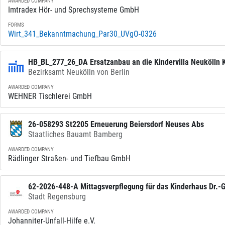
AWARDED COMPANY
Imtradex Hör- und Sprechsysteme GmbH
FORMS
Wirt_341_Bekanntmachung_Par30_UVgO-0326
HB_BL_277_26_DA Ersatzanbau an die Kindervilla Neukölln 
Bezirksamt Neukölln von Berlin
Tischlerarbeiten nach DIN 18355 - Innentüren
AWARDED COMPANY
WEHNER Tischlerei GmbH
26-058293 St2205 Erneuerung Beiersdorf Neuses Abs
Staatliches Bauamt Bamberg
AWARDED COMPANY
Rädlinger Straßen- und Tiefbau GmbH
62-2026-448-A Mittagsverpflegung für das Kinderhaus Dr.-
Stadt Regensburg
AWARDED COMPANY
Johanniter-Unfall-Hilfe e.V.